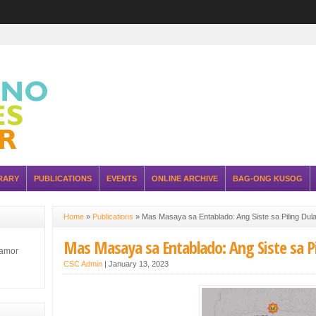
RARY
PUBLICATIONS
EVENTS
ONLINE ARCHIVE
BAG-ONG KUSOG
Home
»
Publications
»
Mas Masaya sa Entablado: Ang Siste sa Piling Dula
Mas Masaya sa Entablado: Ang Siste sa Pi
lamor
CSC Admin
|
January 13, 2023